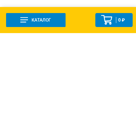
КАТАЛОГ
0 ₽
+7 (831-47) 9-83-32
г. Арзамас, ул. Заготзерно, стр. 2
Настройка и консультация по 1С Soft-link.ru
Политика в отношении обработки
персональных данных