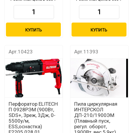
КУПИТЬ
КУПИТЬ
Арт.10423
Арт.11393
Перфоратор ELITECH
Пила циркулярная
П 0928РЭМ (900Вт,
ИНТЕРСКОЛ
SDS+, 3реж, 3Дж, 0-
ДП-210/1900ЭМ
5500у/м,
(Плавный пуск,
ESS,оснастка)
регул. оборот,
E2205.028.01
1900Вт, вес 5,9кг)