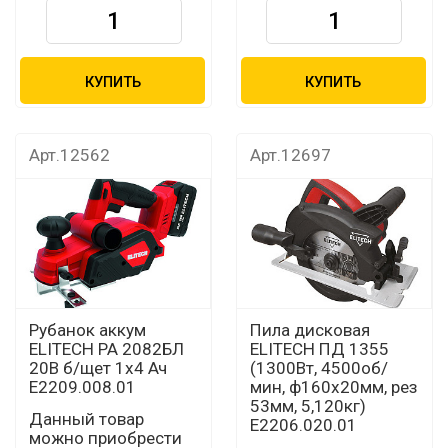
КУПИТЬ
КУПИТЬ
Арт.12562
Арт.12697
Рубанок аккум
Пила дисковая
ELITECH РА 2082БЛ
ELITECH ПД 1355
20В б/щет 1х4 Ач
(1300Вт, 4500об/
E2209.008.01
мин, ф160х20мм, рез
53мм, 5,120кг)
Данный товар
E2206.020.01
можно приобрести