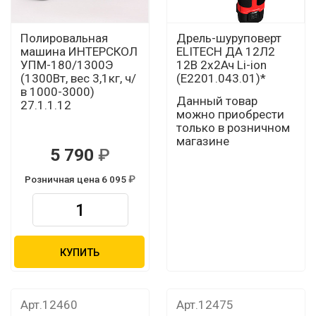
Полировальная
Дрель-шуруповерт
машина ИНТЕРСКОЛ
ELITECH ДА 12Л2
УПМ-180/1300Э
12В 2х2Ач Li-ion
(1300Вт, вес 3,1кг, ч/
(Е2201.043.01)*
в 1000-3000)
Данный товар
27.1.1.12
можно приобрести
только в розничном
магазине
5 790
Розничная цена 6 095
КУПИТЬ
Арт.12460
Арт.12475