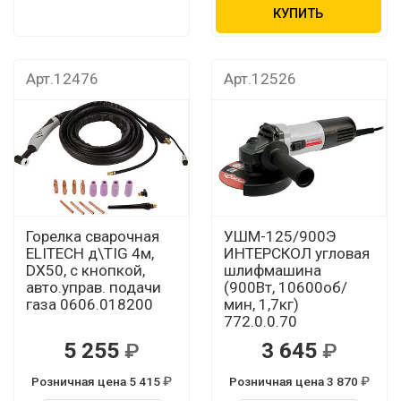
КУПИТЬ
Арт.12476
Арт.12526
Горелка сварочная
УШМ-125/900Э
ELITECH д\TIG 4м,
ИНТЕРСКОЛ угловая
DX50, с кнопкой,
шлифмашина
авто.управ. подачи
(900Вт, 10600об/
газа 0606.018200
мин, 1,7кг)
772.0.0.70
5 255
3 645
Розничная цена 5 415
Розничная цена 3 870