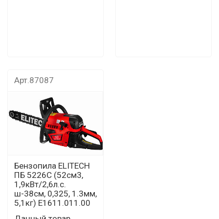
Арт.87087
Бензопила ELITECH
ПБ 5226С (52см3,
1,9кВт/2,6л.с.
ш-38см, 0,325, 1.3мм,
5,1кг) E1611.011.00
Данный товар