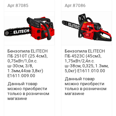
Арт.87085
Арт.87086
Бензопила ELITECH
Бензопила ELITECH
ПБ 2510Т (25.4см3,
ПБ 4523С (45см3,
0,75кВт/1,0л.с.
1,75кВт/2,4л.с.
ш-30см, 3/8,
ш-38см, 0,325, 1.3мм,
1.3мм,44зв 3,8кг)
5,0кг) E1611.010.00
E1611.009.00
Данный товар
Данный товар
можно приобрести
можно приобрести
только в розничном
только в розничном
магазине
магазине