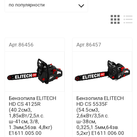
по популярности
Арт.86456
Арт.86457
Бензопила ELITECH
Бензопила ELITECH
HD CS 4125R
HD CS 5535F
(40.2см3,
(54.5см3,
1,85кВт/2,5л.с.
2,6кВт/3,5л.с.
ш-41см, 3/8,
ш-38см,
1.3мм,56зв. 4,8кг)
0,325,1.5мм,64зв.
E1611.005.00
5,2кг) E1611.006.00