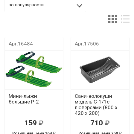
по популярности
Арт.16484
Арт.17506
Мини-лыжи
Сани-волокуши
большие Р-2
модель С-1/1с
люверсами (800 х
420 х 200)
159
710
Розничная цена 164
Розничная цена 750