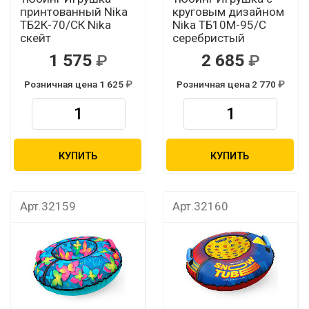
принтованный Nika
круговым дизайном
ТБ2К-70/СК Nika
Nika ТБ10М-95/С
скейт
серебристый
1 575
2 685
Розничная цена 1 625
Розничная цена 2 770
КУПИТЬ
КУПИТЬ
Арт.32159
Арт.32160