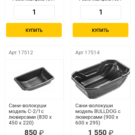
КУПИТЬ
КУПИТЬ
Арт.17512
Арт.17514
Сани-волокуши
Сани-волокуши
модель С-2/1с
модель BULLDOG с
люверсами (830 x
люверсами (900 х
450 x 220)
600 х 295)
850
1 550