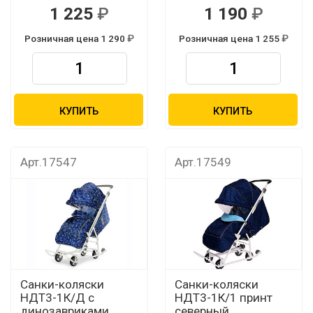
1 225
1 190
Розничная цена 1 290
Розничная цена 1 255
КУПИТЬ
КУПИТЬ
Арт.17547
Арт.17549
Санки-коляски
Санки-коляски
НДТ3-1К/Д с
НДТ3-1К/1 принт
динозавриками
северный