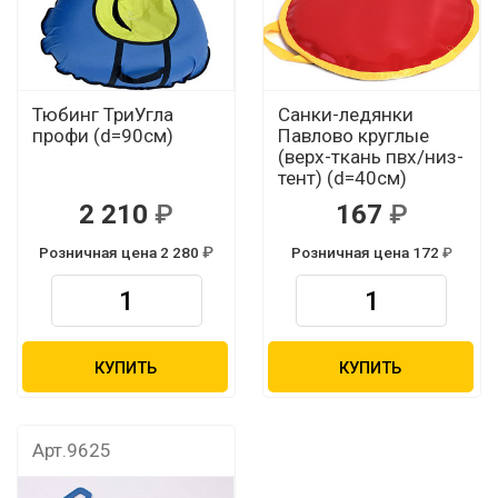
Тюбинг ТриУгла
Санки-ледянки
профи (d=90см)
Павлово круглые
(верх-ткань пвх/низ-
тент) (d=40см)
2 210
167
Розничная цена 2 280
Розничная цена 172
КУПИТЬ
КУПИТЬ
Арт.9625