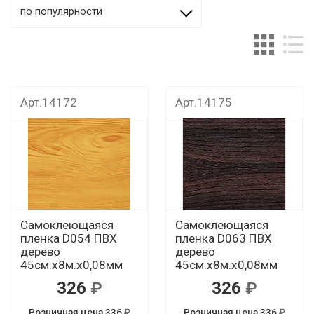
по популярности
Арт.14172
Арт.14175
Самоклеющаяся
Самоклеющаяся
пленка D054 ПВХ
пленка D063 ПВХ
дерево
дерево
45см.х8м.х0,08мм
45см.х8м.х0,08мм
326
326
Розничная цена 336
Розничная цена 336