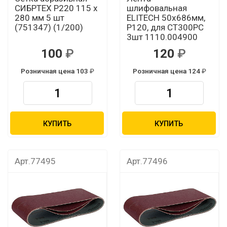
СИБРТЕХ P220 115 х
шлифовальная
280 мм 5 шт
ELITECH 50х686мм,
(751347) (1/200)
Р120, для СТ300РС
3шт 1110.004900
100
120
Розничная цена 103
Розничная цена 124
КУПИТЬ
КУПИТЬ
Арт.77495
Арт.77496