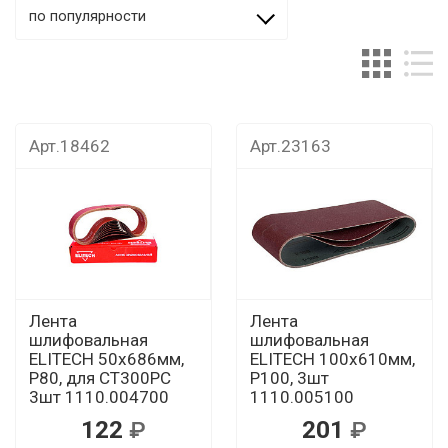
по популярности
Арт.18462
Арт.23163
Лента
Лента
шлифовальная
шлифовальная
ELITECH 50х686мм,
ELITECH 100х610мм,
Р80, для СТ300РС
Р100, 3шт
3шт 1110.004700
1110.005100
122
201