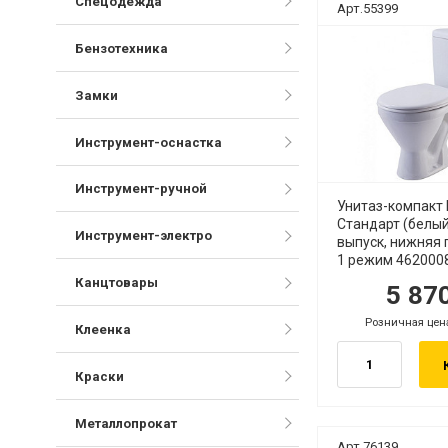
Спецодежда
Арт.55399
Бензотехника
Замки
Инструмент-оснастка
Инструмент-ручной
Унитаз-компакт
Стандарт (белый
Инструмент-электро
выпуск, нижняя 
1 режим 462000
Канцтовары
5 87
руб.
р
Розничная цен
руб.
Клеенка
Краски
Металлопрокат
Арт.76139