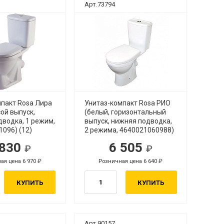
Арт.73794
мпакт Rosa Лира
Унитаз-компакт Rosa РИО
сой выпуск,
(белый, горизонтальный
водка, 1 режим,
выпуск, нижняя подводка,
096) (12)
2 режима, 4640021060988)
 830
6 505
ая цена 6 970
Розничная цена 6 640
КУПИТЬ
КУПИТЬ
Арт.90157