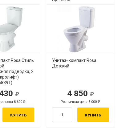
пакт Rosa Стиль
Унитаз- компакт Rosa
ой
Детский
няя подводка, 2
кролифт)
58391)
 430
4 850
ая цена 8 690
Розничная цена 5 000
КУПИТЬ
КУПИТЬ