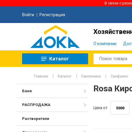
В связи с рез
Войти
Регистрация
Хозяйственн
О компании
Дос
Каталог
Главная
Каталог
Сантехника
Санфаянс
Rosa Кир
Баня
РАСПРОДАЖА
Цена от
Растворители