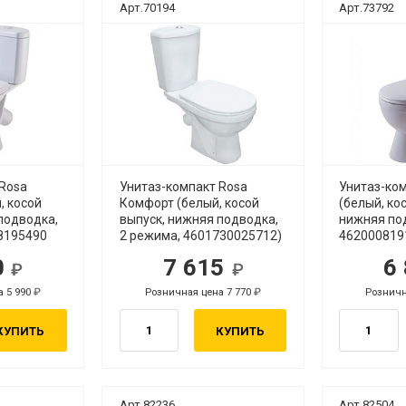
Арт.70194
Арт.73792
 Rosa
Унитаз-компакт Rosa
Унитаз-ко
, косой
Комфорт (белый, косой
(белый, ко
подводка,
выпуск, нижняя подводка,
нижняя под
8195490
2 режима, 4601730025712)
4620008191
0
7 615
6
уб.
руб.
а 5 990
Розничная цена 7 770
Розничн
руб.
руб.
КУПИТЬ
КУПИТЬ
Арт.82236
Арт.82504