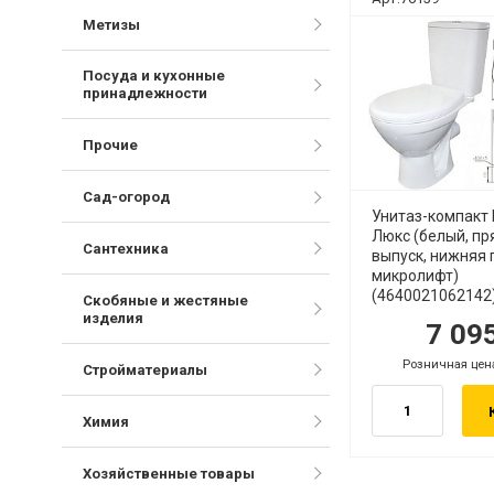
Метизы
Посуда и кухонные
принадлежности
Прочие
Сад-огород
Унитаз-компакт 
Люкс (белый, п
Сантехника
выпуск, нижняя 
микролифт)
(4640021062142
Скобяные и жестяные
изделия
7 09
руб.
р
Розничная цен
руб.
Стройматериалы
Химия
Хозяйственные товары