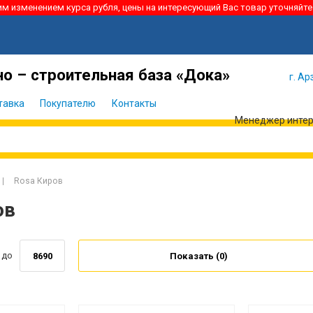
ким изменением курса рубля, цены на интересующий Вас товар уточняйте
Я забыл
Войти
пароль
о – строительная база «Дока»
г. Ар
тавка
Покупателю
Контакты
Менеджер интерн
Rosa Киров
ов
до
Показать (
0
)