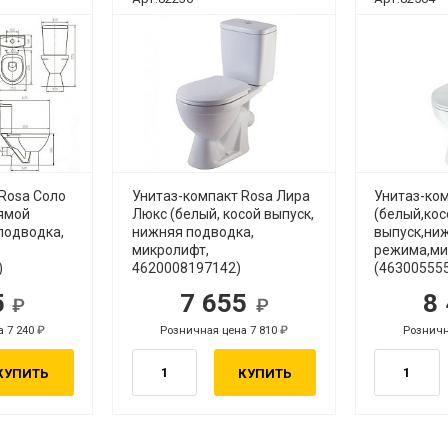
Rosa Соло
Унитаз-компакт Rosa Лира
Унитаз-ком
рямой
Люкс (белый, косой выпуск,
(белый,кос
подводка,
нижняя подводка,
выпуск,ниж
микролифт,
режима,ми
)
4620008197142)
(46300555
5
7 655
8
уб.
руб.
а 7 240
Розничная цена 7 810
Розничн
руб.
руб.
КУПИТЬ
КУПИТЬ