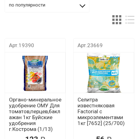
по популярности
Арт.19390
Арт.23669
Органо-минеральное
Селитра
удобрение ОМУ Для
известняковая
томатов,перцев,бакл
Factorial с
ажан 1кг Буйские
микроэлементами
удобрения
1кг [7652] (25/700)
г.Кострома (1/13)