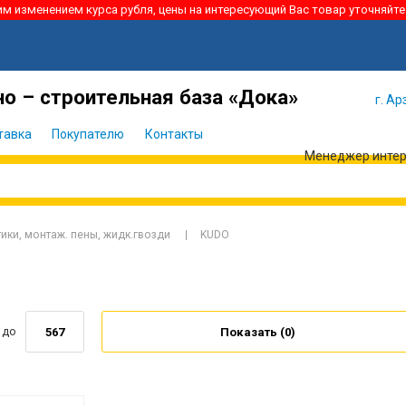
ким изменением курса рубля, цены на интересующий Вас товар уточняйте
Я забыл
Войти
пароль
о – строительная база «Дока»
г. Ар
тавка
Покупателю
Контакты
Менеджер интерн
ики, монтаж. пены, жидк.гвозди
KUDO
до
Показать (
0
)