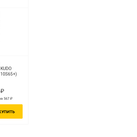
я
 KUDO
P10S65+)
0
на 567
КУПИТЬ