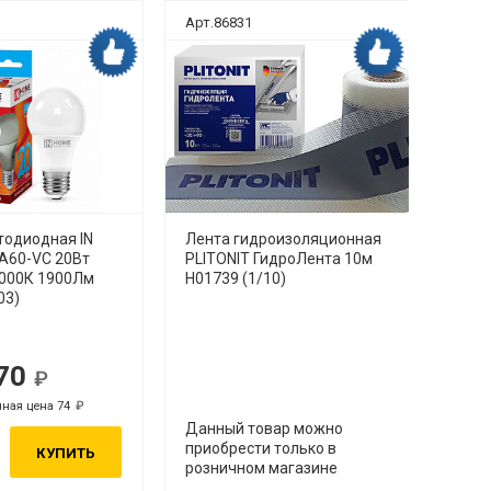
Арт.86831
Арт.8
Дока рекомендует
Дока рекомендует
тодиодная IN
Лента гидроизоляционная
Унит
A60-VC 20Вт
PLITONIT ГидроЛента 10м
безо
4000К 1900Лм
H01739 (1/10)
TORN
03)
нижн
режи
70
Р
Р
ная цена 74
Р
Р
Р
Данный товар можно
приобрести только в
КУПИТЬ
розничном магазине