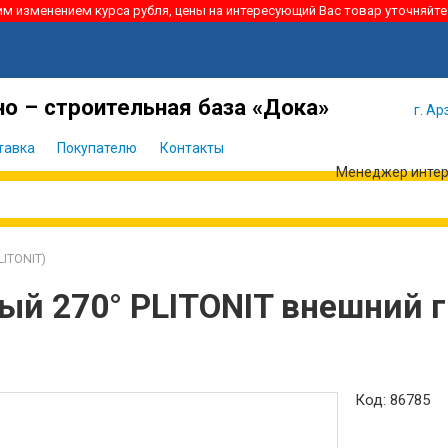
ким изменением курса рубля, цены на интересующий Вас товар уточняйте
Я забыл
Войти
пароль
о – строительная база «Дока»
г. Ар
тавка
Покупателю
Контакты
Менеджер интерн
ITONIT)
ый 270° PLITONIT внешний 
Код: 86785