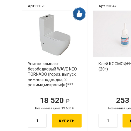
Арт.88373
Арт.23847
ка рекомендует
Дока рекомендует
нная
Унитаз-компакт
Клей КОСМОФЕН
 10м
безободковый WAVE NEO
(20г)
TORNADO (гориз. выпуск,
нижняя подводка, 2
режима,микролифт)***
18 520
25
Р
Р
Розничная цена 19 600
Розничная це
Р
КУПИТЬ