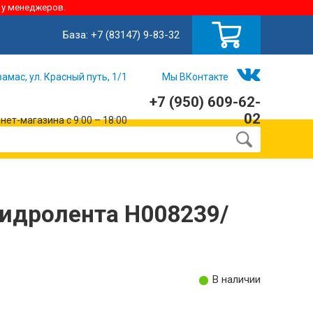
 у менеджеров.
База:
+7 (83147) 9-83-32
замас, ул. Красный путь, 1/1
Мы ВКонтакте
+7 (950) 609-62-
02
ет-магазина с 9:00 – 18:00
гидролента Н008239/
В наличии