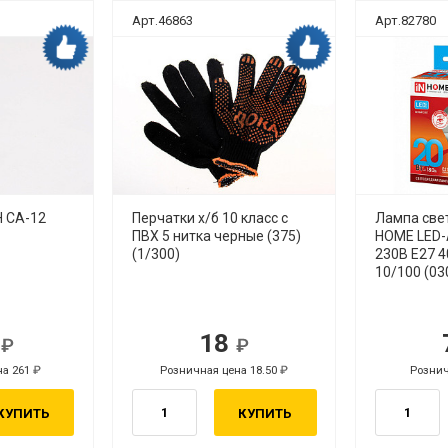
Арт.46863
Арт.82780
Дока рекомендует
Дока рекомендует
 СА-12
Перчатки х/б 10 класс с
Лампа све
ПВХ 5 нитка черные (375)
HOME LED-
(1/300)
230В Е27 
10/100 (03
3
18
на 261
Розничная цена 18.50
Рознич
Р
КУПИТЬ
КУПИТЬ