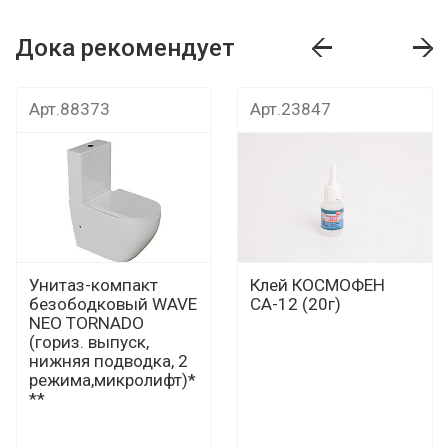
Дока рекомендует
т
Дока рекомендует
Дока рекомендуе
Арт.88373
Арт.23847
Унитаз-компакт
Клей КОСМОФЕН
безободковый WAVE
СА-12 (20г)
NEO TORNADO
(гориз. выпуск,
нижняя подводка, 2
режима,микролифт)*
**