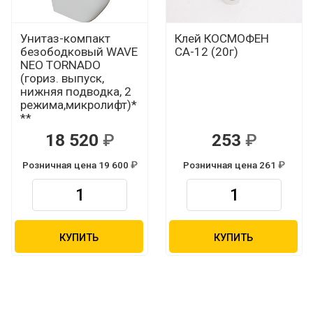
Унитаз-компакт
Клей КОСМОФЕН
безободковый WAVE
СА-12 (20г)
NEO TORNADO
(гориз. выпуск,
нижняя подводка, 2
режима,микролифт)*
**
18 520
253
Р
Р
Розничная цена 19 600
Розничная цена 261
Р
Р
КУПИТЬ
КУПИТЬ