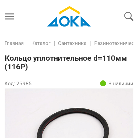
Я забыл
пароль
Войти
Главная
Каталог
Сантехника
Резинотехническ
Кольцо уплотнительное d=110мм
(116Р)
Код: 25985
В наличии