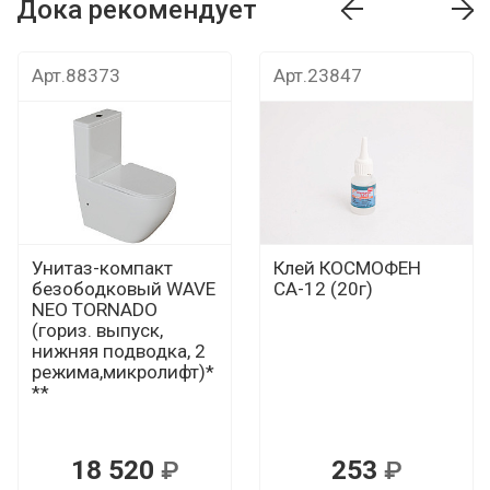
Дока рекомендует
т
Дока рекомендует
Дока рекомендуе
Арт.88373
Арт.23847
Унитаз-компакт
Клей КОСМОФЕН
безободковый WAVE
СА-12 (20г)
NEO TORNADO
(гориз. выпуск,
нижняя подводка, 2
режима,микролифт)*
**
18 520
253
Р
Р