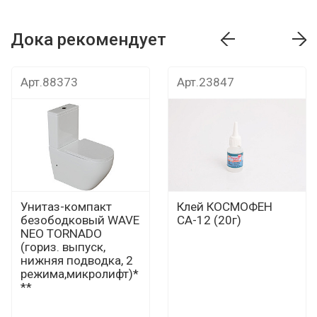
Дока рекомендует
т
Дока рекомендует
Дока рекомендуе
Арт.88373
Арт.23847
Унитаз-компакт
Клей КОСМОФЕН
безободковый WAVE
СА-12 (20г)
NEO TORNADO
(гориз. выпуск,
нижняя подводка, 2
режима,микролифт)*
**