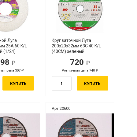
ной Луга
Круг заточной Луга
м 25А 60 K/L
200х20х32мм 63С 40 K/L
 (1/24)
(40СМ) зеленый
298
720
ная цена 307
Розничная цена 740
КУПИТЬ
КУПИТЬ
Арт.20600