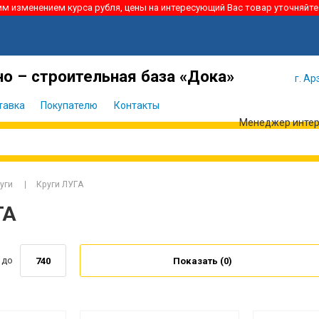
ким изменением курса рубля, цены на интересующий Вас товар уточняйте
Я забыл
Войти
пароль
о – строительная база «Дока»
г. Ар
тавка
Покупателю
Контакты
Менеджер интерн
уги
Круги ЛУГА
ГА
до
Показать (
0
)