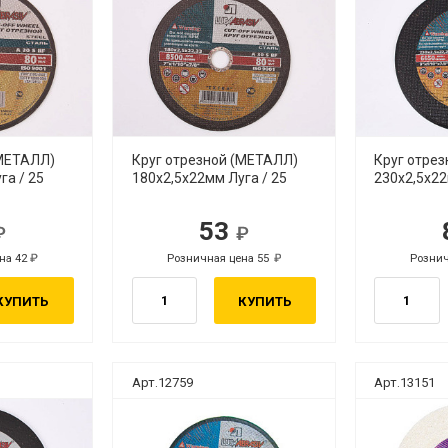
(МЕТАЛЛ)
Круг отрезной (МЕТАЛЛ)
Круг отре
га / 25
180х2,5х22мм Луга / 25
230х2,5х22
53
.
руб.
на 42
Розничная цена 55
Рознич
руб.
руб.
КУПИТЬ
КУПИТЬ
Арт.12759
Арт.13151