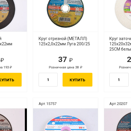
й
Круг отрезной (МЕТАЛЛ)
Круг заточ
6х22мм
125х2,0х22мм Луга 200/25
125х20х32м
25СМ белый
7
37
б.
руб.
на 193
Розничная цена 38
Рознич
руб.
руб.
КУПИТЬ
КУПИТЬ
Арт.15757
Арт.20207