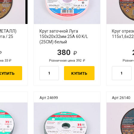
(МЕТАЛЛ)
Круг заточной Луга
Круг отре
га / 25
150х20х32мм 25А 60 K/L
115х1,6х22
(25СМ) белый
380
.
руб.
на 33
Розничная цена 392
Рознич
руб.
руб.
КУПИТЬ
КУПИТЬ
Арт.24699
Арт.26140