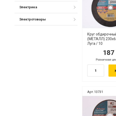
Электрика
Электротовары
Круг обдирочны
(МЕТАЛЛ) 230х
Луга / 10
18
руб.
ру
Розничная це
руб.
Арт.13731