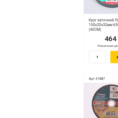
Круг заточной Л
150х20х32мм 63С
(40СМ)
46
руб.
р
Розничная це
руб.
Арт.31887