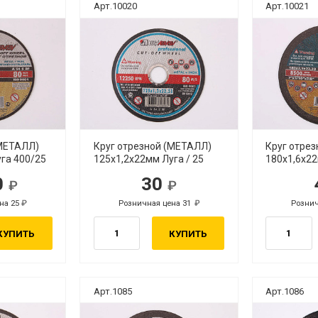
Арт.10020
Арт.10021
(МЕТАЛЛ)
Круг отрезной (МЕТАЛЛ)
Круг отре
га 400/25
125х1,2х22мм Луга / 25
180х1,6х22
0
30
.
руб.
на 25
Розничная цена 31
Рознич
руб.
руб.
КУПИТЬ
КУПИТЬ
Арт.1085
Арт.1086