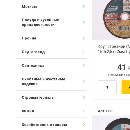
Метизы
Посуда и кухонные
принадлежности
Прочие
Круг отрезной 
150х2,5х22мм Лу
Сад-огород
41
Сантехника
руб.
руб
Розничная це
руб.
Скобяные и жестяные
изделия
Стройматериалы
Химия
Арт.1123
Хозяйственные товары