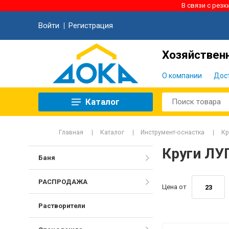
В связи с рез
Войти
Регистрация
Хозяйственн
О компании
Дос
Каталог
Главная
Каталог
Инструмент-оснастка
Кр
Круги ЛУ
Баня
РАСПРОДАЖА
Цена от
Растворители