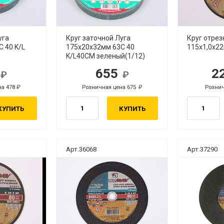
уга
Круг заточной Луга
Круг отре
 40 K/L
175х20х32мм 63С 40
115х1,0х22
K/L40СМ зеленый(1/12)
4
655
2
уб.
руб.
на 478
Розничная цена 675
Рознич
руб.
руб.
КУПИТЬ
КУПИТЬ
Арт.36068
Арт.37290