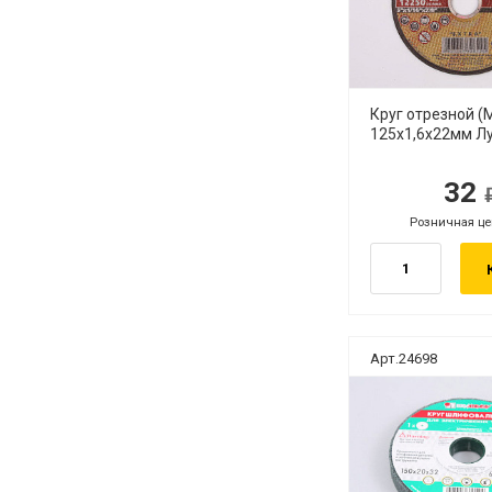
Круг отрезной 
125х1,6х22мм Лу
32
руб.
руб
Розничная це
руб.
Арт.24698